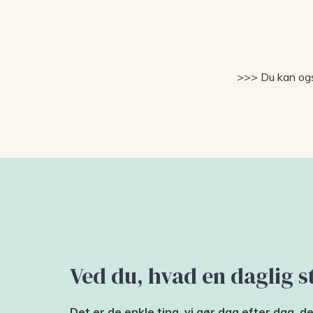
>>> Du kan også
Ved du, hvad en daglig st
Det er de enkle ting, vi gør dag efter dag, de