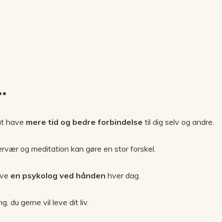
g…
at have
mere tid og bedre forbindelse
til dig selv og andre.
ærvær og meditation kan gøre en stor forskel.
ave
en psykolog ved hånden
hver dag.
 du gerne vil leve dit liv.