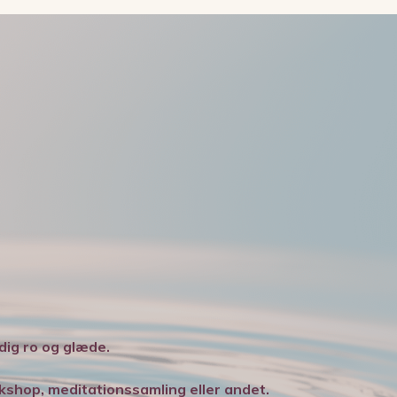
 dig ro og glæde.
shop, meditationssamling eller andet.