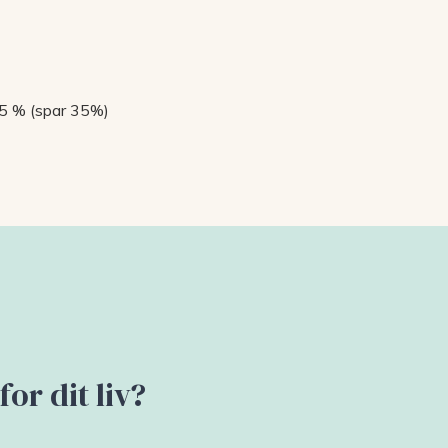
e 5 % (spar 35%)
or dit liv?