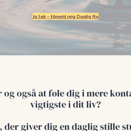
Ja tak – tilmeld mig Daglig Ro
 og også at føle dig i mere kont
vigtigste i dit liv?
, der giver dig en daglig stille s