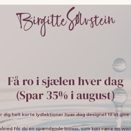
Få ro i sjælen hver dag
(Spar 35% i august)
r dig helt korte lydlektioner hver dag designet til at give
r måned får du en spændende bonus, som kan være en work