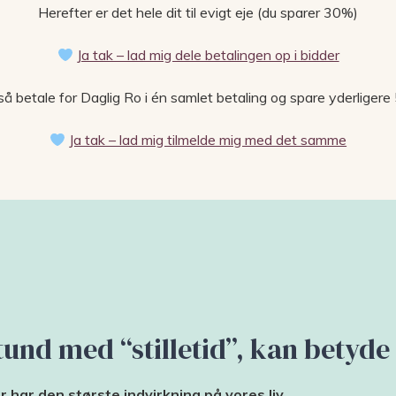
Herefter er det hele dit til evigt eje (du sparer 30%)
Ja tak – lad mig dele betalingen op i bidder
 betale for Daglig Ro i én samlet betaling og spare yderliger
Ja tak – lad mig tilmelde mig med det samme
und med “stilletid”, kan betyde f
r har den største indvirkning på vores liv.