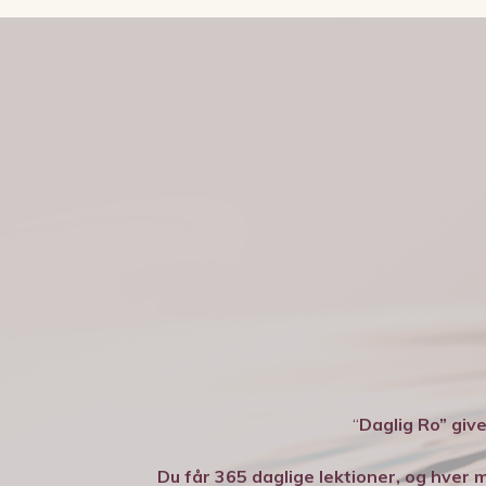
“
Daglig Ro” give
Du får 365 daglige lektioner, og hve