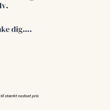
lv
.
ænke dig….
il stærkt nedsat pris