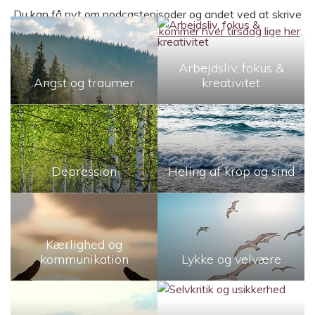
Du kan få nyt om podcastepisoder og andet ved at skrive
dig op til
mit nyhedsbrev, der kommer hver tirsdag lige her
.
Arbejdsliv, fokus &
Angst og traumer
kreativitet
Depression
Heling af krop og sind
Kærlighed og
kommunikation
Lykke og velvære