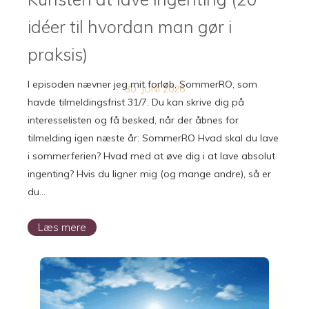
idéer til hvordan man gør i
praksis)
I episoden nævner jeg mit forløb, SommerRO, som
30. JUNI 2026
havde tilmeldingsfrist 31/7. Du kan skrive dig på
interesselisten og få besked, når der åbnes for
tilmelding igen næste år: SommerRO Hvad skal du lave
i sommerferien? Hvad med at øve dig i at lave absolut
ingenting? Hvis du ligner mig (og mange andre), så er
du…
Læs mere