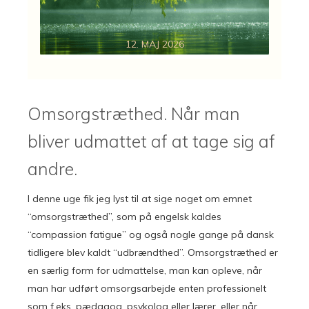
12. MAJ 2026
Omsorgstræthed. Når man
bliver udmattet af at tage sig af
andre.
I denne uge fik jeg lyst til at sige noget om emnet
“omsorgstræthed”, som på engelsk kaldes
“compassion fatigue” og også nogle gange på dansk
tidligere blev kaldt “udbrændthed”. Omsorgstræthed er
en særlig form for udmattelse, man kan opleve, når
man har udført omsorgsarbejde enten professionelt
som f.eks. pædagog, psykolog eller lærer, eller når