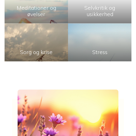
Meditationer og
Selvkritik og
øvelser
usikkerhed
Sorg og krise
Stress