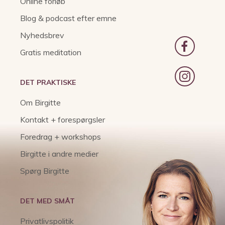
Online forløb
Blog & podcast efter emne
Nyhedsbrev
Gratis meditation
DET PRAKTISKE
Om Birgitte
Kontakt + forespørgsler
Foredrag + workshops
Birgitte i andre medier
Spørg Birgitte
DET MED SMÅT
Privatlivspolitik