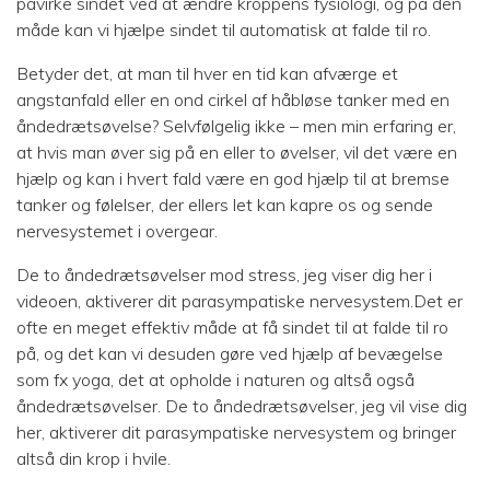
påvirke sindet ved at ændre kroppens fysiologi, og på den
måde kan vi hjælpe sindet til automatisk at falde til ro.
Betyder det, at man til hver en tid kan afværge et
angstanfald eller en ond cirkel af håbløse tanker med en
åndedrætsøvelse? Selvfølgelig ikke – men min erfaring er,
at hvis man øver sig på en eller to øvelser, vil det være en
hjælp og kan i hvert fald være en god hjælp til at bremse
tanker og følelser, der ellers let kan kapre os og sende
nervesystemet i overgear.
De to åndedrætsøvelser mod stress, jeg viser dig her i
videoen, aktiverer dit parasympatiske nervesystem.Det er
ofte en meget effektiv måde at få sindet til at falde til ro
på, og det kan vi desuden gøre ved hjælp af bevægelse
som fx yoga, det at opholde i naturen og altså også
åndedrætsøvelser. De to åndedrætsøvelser, jeg vil vise dig
her, aktiverer dit parasympatiske nervesystem og bringer
altså din krop i hvile.