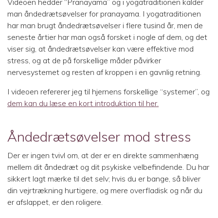
Videoen hedder “Pranayama” og i yogatraditionen kalder
man åndedrætsøvelser for pranayama. I yogatraditionen
har man brugt åndedrætsøvelser i flere tusind år, men de
seneste årtier har man også forsket i nogle af dem, og det
viser sig, at åndedrætsøvelser kan være effektive mod
stress, og at de på forskellige måder påvirker
nervesystemet og resten af kroppen i en gavnlig retning.
I videoen refererer jeg til hjernens forskellige “systemer”, og
dem kan du læse en kort introduktion til her.
Åndedrætsøvelser mod stress
Der er ingen tvivl om, at der er en direkte sammenhæng
mellem dit åndedræt og dit psykiske velbefindende. Du har
sikkert lagt mærke til det selv; hvis du er bange, så bliver
din vejrtrækning hurtigere, og mere overfladisk og når du
er afslappet, er den roligere.