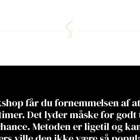
hop får du fornemmelsen af at 
timer. Det lyder måske for godt 
hance. Metoden er ligetil og kan
lers ville den ikke være så popul