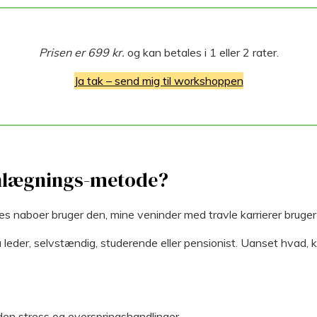
Prisen er 699 kr.
og kan betales i 1 eller 2 rater.
Ja tak – send mig til workshoppen
nlægnings-metode?
es naboer bruger den, mine veninder med travle karrierer bruger
du leder, selvstændig, studerende eller pensionist. Uanset hvad
d uden stress og overspringshandlinger