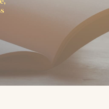
e,
ss