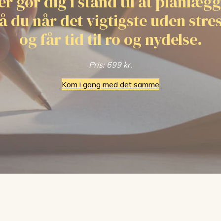
er gør dig i stand til at planlægg
å du når det vigtigste uden stre
og får tid til ro og nydelse.
Pris: 699 kr.
Kom i gang med det samme