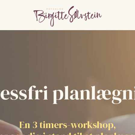
ressfri planlægn
En 3 timers-workshop,