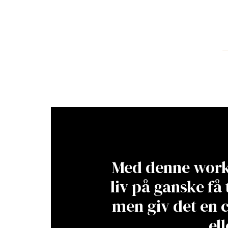
Med denne works
liv på ganske få 
men giv det en c
el