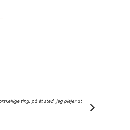
skellige ting, på ét sted. Jeg plejer at
Jeg h
i dag
S