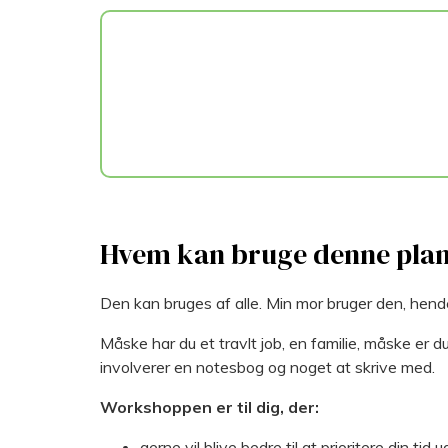
Hvem kan bruge denne pla
Den kan bruges af alle. Min mor bruger den, hend
Måske har du et travlt job, en familie, måske er 
involverer en notesbog og noget at skrive med.
Workshoppen er til dig, der:
gerne vil blive bedre til at prioritere din ti