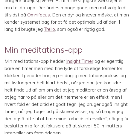
tidligere arbejdsgivere!). Et af mine vigtigste værktøjer er
min to-do-app. Der findes mange gode, men mit valg faldt
til sidst på
Omnifocus
. Den er dyr og kræver måske, at man
kender systemet bag for at få det optimale ud af den. I
lang tid brugte jeg
Trello
, som også er rigtig god.
Min meditations-app
Min meditations-app hedder
Insight Timer
og er egentlig
bare en timer men med fine lyde af forskellige former for
klokker. I perioder har jeg en daglig meditationspraksis, og
mit liv fungerer helt klart bedst, når jeg har. Jeg kan ikke
helt finde ud af, om om det at jeg mediterer er en årsag af
at jeg har ro på eller om det nærmere er en effekt, men i
hvert fald er det altid et godt tegn. Jeg bruger også Insight
Timer, når jeg tager tid på skriveøvelser, og så bruger jeg
den også ofte til at time mine “arbejdsintervaller”, når jeg fx
beslutter mig for at fokusere på at skrive i 50-minutters
intervaller om formiddagen.