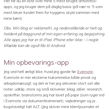
Her får du en liste over mine 5 mest brugte antistress-
apps, og jeg bruger dem på daglig basis (på nær nr. 5 som
mest bliver fundet frem for hyggens skyld sammen med
mine børn).
Obs. Min blog er reklamefri, og nedenstående er helt og
holdent på baggrund af min egen erfaring og begejstring.
Alle apps jeg har er til iPad, iPhone eller Mac – i nogle
tilfælde kan de også fås til Android.
Min opbevarings-app
Jeg ved helt ærligt ikke, hvad jeg gjorde før
Evernote
.
Evernote er min eksterne hukommelse både privat og
arbejdsmæssigt, og det er her jeg arkiverer stort set alle
noter, udklip, store og små skriverier, bilag, idéer, research,
opskrifter, brainstorms jeg har lavet på papir (som ryger ind
i Evernote via dokumentkameraet), vejledninger og ja…
bogstaveligt talt ALT. (Jeg skriver mine klientjournaler et