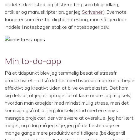
andet sikkert sted, og til større ting som blogindlæg,
artikler og manuskripter bruger jeg
Scrivener
.) Evernote
fungerer som én stor digital notesbog, man så igen kan
inddele i notesbøger, stakke af notesbøger osv.
Min to-do-app
På et tidspunkt blev jeg temmelig besat af stressfri
produktivitet – altså det her med hvordan man kan arbejde
effektivt og kreativt uden at blive overbelastet. Det kom
sig dels af, at jeg er optaget af at lære andre (og mig selv)
hvordan man arbejder med mindst mulig stress, men det
kom sig også af, at jeg pludselig stod med en seriøs
mængde projekter, der var svære at overskue. Jeg har lært
meget, og i dag må jeg sige, jeg på de fleste dage er
mange gange mere produktiv end tidligere (beklager til