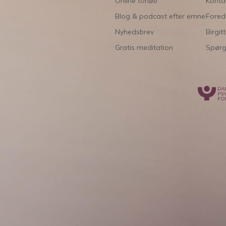
Online forløb
Konta
Blog & podcast efter emne
Fored
Nyhedsbrev
Birgit
Gratis meditation
Spørg 