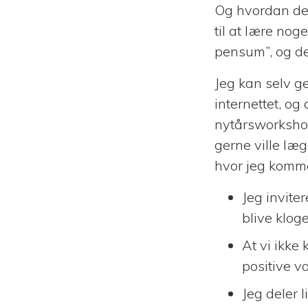
Og hvordan det
til at lære no
pensum”, og den
Jeg kan selv g
internettet, o
nytårsworkshop
gerne ville læ
hvor jeg komme
Jeg inviter
blive kloge
At vi ikke
positive v
Jeg deler 