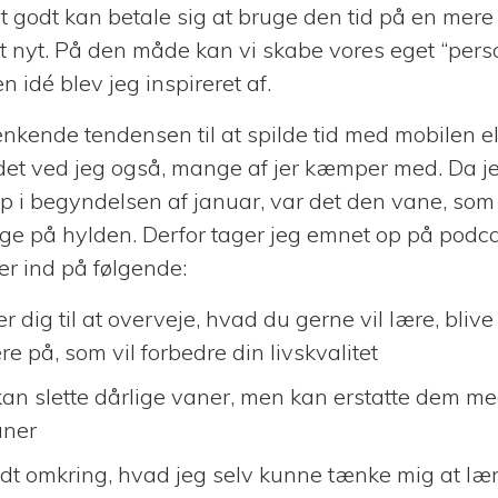
 godt kan betale sig at bruge den tid på en mer
get nyt. På den måde kan vi skabe vores eget “pers
 idé blev jeg inspireret af.
enkende tendensen til at spilde tid med mobilen el
g det ved jeg også, mange af jer kæmper med. Da j
 i begyndelsen af januar, var det den vane, som a
gge på hylden. Derfor tager jeg emnet op på podca
r ind på følgende:
er dig til at overveje, hvad du gerne vil lære, blive 
re på, som vil forbedre din livskvalitet
 kan slette dårlige vaner, men kan erstatte dem m
aner
lidt omkring, hvad jeg selv kunne tænke mig at læ