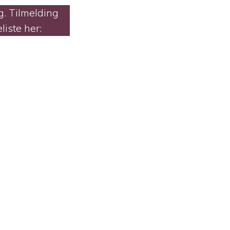
g. Tilmelding
liste her: