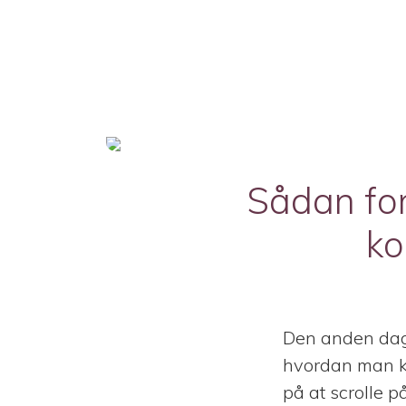
Sådan for
ko
Den anden dag 
hvordan man kan
på at scrolle p