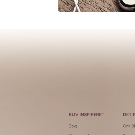
BLIV INSPIRERET
DET 
Bog
Om Bi