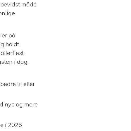
e bevidst måde
onlige
ler på
eg holdt
llerflest
sten i dag,
bedre til eller
ed nye og mere
re i 2026