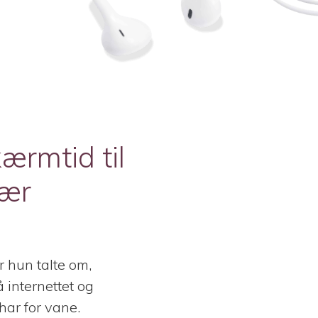
ærmtid til
vær
r hun talte om,
 internettet og
har for vane.