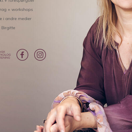
kt + forespørgsler
rag + workshops
te i andre medier
Birgitte