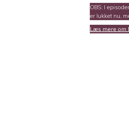
OBS: I episoden
er lukket nu, m
Læs mere om Da