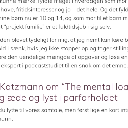
eg kunne mærke, fyldte meget i hverdagen som mor 
have, fritidsinteresser og ja – det hele. Og det fyl
mine børn nu er 10 og 14, og som mor til et barn 
t “projekt familie” er et fuldtidsjob i sig selv.
den blevet tydeligt for mig, at jeg nemt kan køre 
ld i sænk, hvis jeg ikke stopper op og tager stilling
ere den uendelige mængde af opgaver og løse end
n ekspert i podcaststudiet til en snak om det emne.
 Katzmann om “The mental lo
glæde og lyst i parforholdet
 lytte til vores samtale, men først lige en kort int
mann: