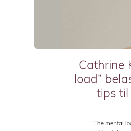
Cathrine
load” bela
tips t
“The mental loa