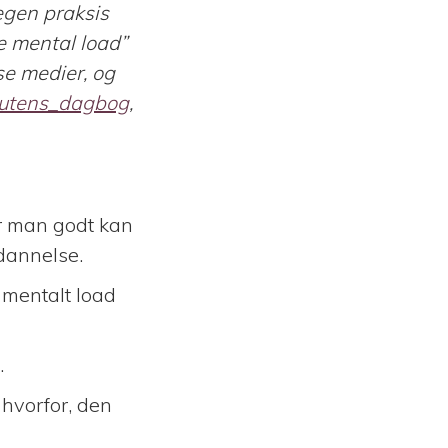
egen praksis
e mental load”
se medier, og
eutens_dagbog
,
for man godt kan
dannelse.
t mentalt load
.
, hvorfor, den