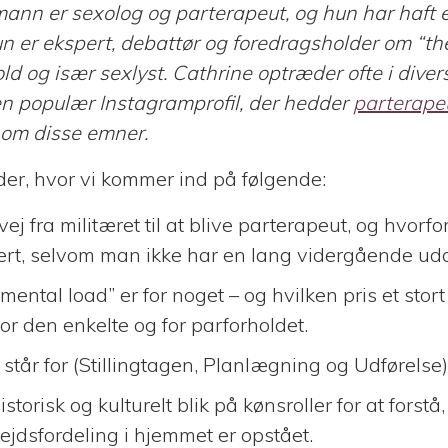
ann er sexolog og parterapeut, og hun har haft 
n er ekspert, debattør og foredragsholder om “th
ld og især sexlyst. Cathrine optræder ofte i diver
n populær Instagramprofil, der hedder
parterap
 om disse emner.
er, hvor vi kommer ind på følgende:
vej fra militæret til at blive parterapeut, og hvor
ert, selvom man ikke har en lang vidergående ud
mental load” er for noget – og hvilken pris et stor
or den enkelte og for parforholdet.
tår for (Stillingtagen, Planlægning og Udførelse)
istorisk og kulturelt blik på kønsroller for at forstå
jdsfordeling i hjemmet er opstået.