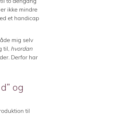
til to dengang
der ikke mindre
med et handicap
både mig selv
 til,
hvordan
er. Derfor har
ad” og
roduktion til