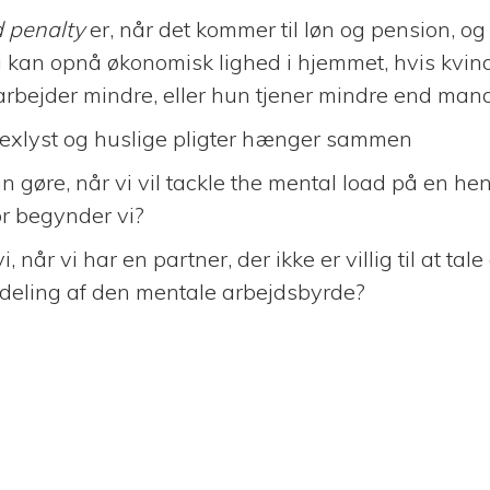
d penalty
er, når det kommer til løn og pension, og e
 kan opnå økonomisk lighed i hjemmet, hvis kvin
arbejder mindre, eller hun tjener mindre end man
exlyst og huslige pligter hænger sammen
n gøre, når vi vil tackle the mental load på en h
r begynder vi?
, når vi har en partner, der ikke er villig til at ta
ordeling af den mentale arbejdsbyrde?