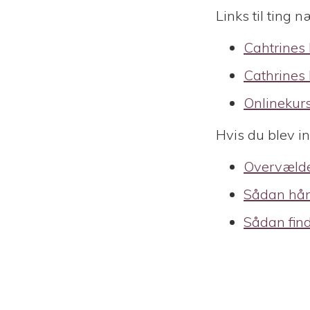
Links til ting 
Cahtrines
Cathrines
Onlinekur
Hvis du blev in
Overvældet
Sådan hånd
Sådan find