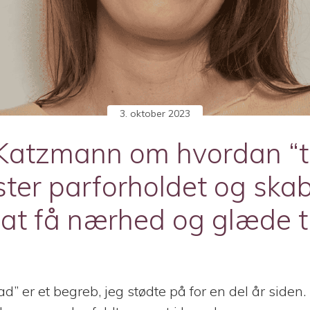
3. oktober 2023
 Katzmann om hvordan “t
ster parforholdet og skab
il at få nærhed og glæde t
d” er et begreb, jeg stødte på for en del år siden