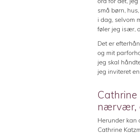
ord for det, j
små børn, hus, 
i dag, selvom 
føler jeg især, a
Det er efterhån
og mit parforho
jeg skal håndt
jeg inviteret e
Cathrine
nærvær, 
Herunder kan du
Cathrine Katz