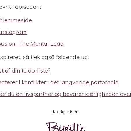
nævnt i episoden:
 hjemmeside
 Instagram
sus om The Mental Load
spireret, så tjek også følgende ud:
 af din to do-liste?
terer I konflikter i det langvarige parforhold
er du en livspartner og bevarer kærligheden over
Kærlig hilsen