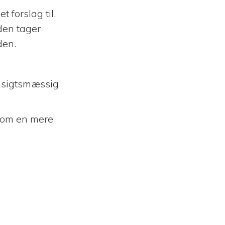
t forslag til,
den tager
den.
ensigtsmæssig
le om en mere