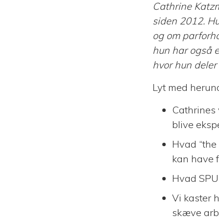
Cathrine Katzm
siden 2012. Hu
og om parforho
hun har også e
hvor hun deler
Lyt med herund
Cathrines 
blive eksp
Hvad “the 
kan have f
Hvad SPU s
Vi kaster h
skæve arbe