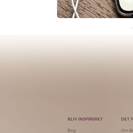
BLIV INSPIRERET
DET 
Bog
Om Bi