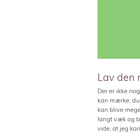
Lav den r
Der er ikke nog
kan mærke, du 
kan blive meget
langt væk og be
vide, at jeg ka