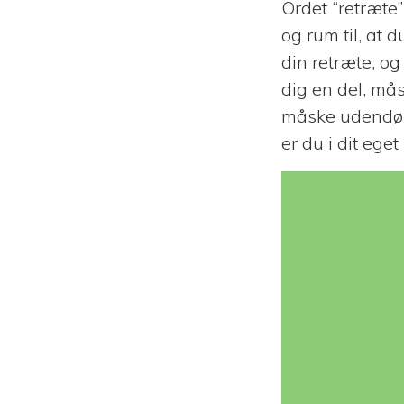
Ordet “retræte
og rum til, at 
din retræte, o
dig en del, må
måske udendør
er du i dit ege