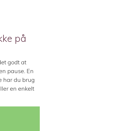
ykke på
det godt at
 en pause. En
e har du brug
ller en enkelt