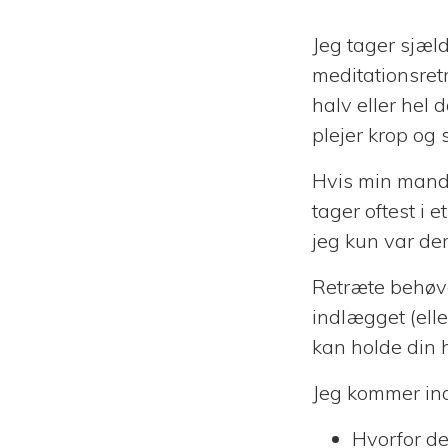
Jeg tager sjæl
meditationsret
halv eller hel 
plejer krop og 
Hvis min mand 
tager oftest i 
jeg kun var der
Retræte behøve
indlægget (elle
kan holde din 
Jeg kommer ind
Hvorfor de