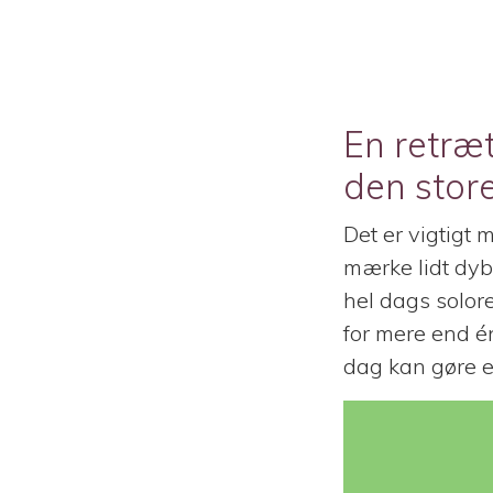
En retræt
den stor
Det er vigtigt 
mærke lidt dyb
hel dags solor
for mere end én
dag kan gøre en