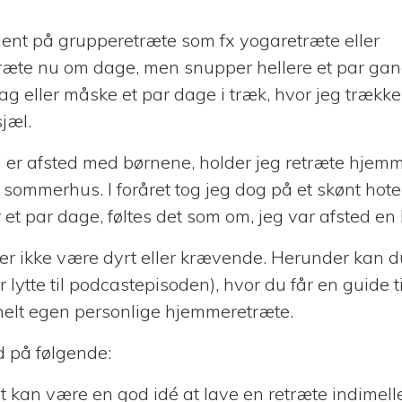
dent på grupperetræte som fx yogaretræte eller
ræte nu om dage, men snupper hellere et par gan
dag eller måske et par dage i træk, hvor jeg trække
sjæl.
er afsted med børnene, holder jeg retræte hjem
et sommerhus. I foråret tog jeg dog på et skønt hot
 et par dage, føltes det som om, jeg var afsted en 
r ikke være dyrt eller krævende. Herunder kan 
r lytte til podcastepisoden), hvor du får en guide t
helt egen personlige hjemmeretræte.
 på følgende:
t kan være en god idé at lave en retræte indimel