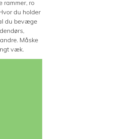
e rammer, ro
 Hvor du holder
skal du bevæge
ndendørs,
 andre. Måske
angt væk.