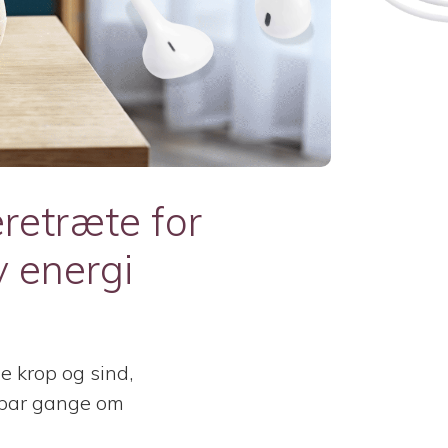
retræte for
y energi
e krop og sind,
Et par gange om