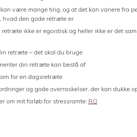
 kan være mange ting, og at det kan variere fra pe
d, hvad den gode retræte er
 retræte ikke er egoistisk og heller ikke er det s
g
in retræte – det skal du bruge
menter din retræte kan bestå af
am for en dagsretræte
ordringer og gode overraskelser, der kan dukke o
ler om mit forløb for stressramte:
RO