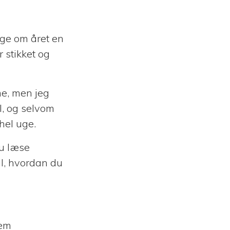
ge om året en
r stikket og
me, men jeg
el, og selvom
hel uge.
du læse
il, hvordan du
lem