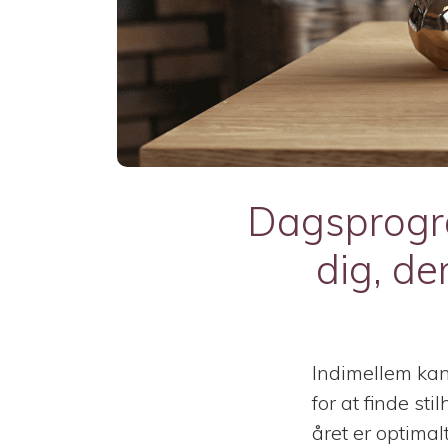
Dagsprogra
dig, de
Indimellem kan 
for at finde st
året er optimalt