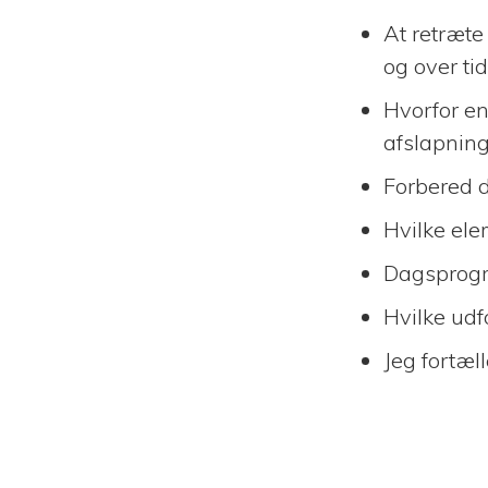
At retræte
og over ti
Hvorfor en
afslapnin
Forbered d
Hvilke ele
Dagsprogr
Hvilke udf
Jeg fortæl