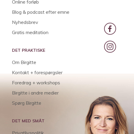
Online forløb
Blog & podcast efter emne
Nyhedsbrev
Gratis meditation
DET PRAKTISKE
Om Birgitte
Kontakt + forespørgsler
Foredrag + workshops
Birgitte i andre medier
Spørg Birgitte
DET MED SMÅT
Privatlivspolitik