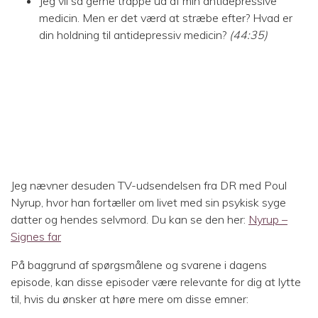
Jeg vil så gerne trappe ud af min antidepressive
medicin. Men er det værd at stræbe efter? Hvad er
din holdning til antidepressiv medicin?
(44:35)
Jeg nævner desuden TV-udsendelsen fra DR med Poul
Nyrup, hvor han fortæller om livet med sin psykisk syge
datter og hendes selvmord. Du kan se den her:
Nyrup –
Signes far
På baggrund af spørgsmålene og svarene i dagens
episode, kan disse episoder være relevante for dig at lytte
til, hvis du ønsker at høre mere om disse emner: