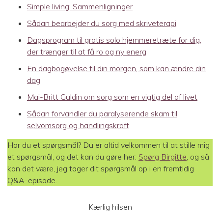
Simple living: Sammenligninger
Sådan bearbejder du sorg med skriveterapi
Dagsprogram til gratis solo hjemmeretræte for dig,
der trænger til at få ro og ny energ
En dagbogøvelse til din morgen, som kan ændre din
dag
Mai-Britt Guldin om sorg som en vigtig del af livet
Sådan forvandler du paralyserende skam til
selvomsorg og handlingskraft
Har du et spørgsmål? Du er altid velkommen til at stille mig
et spørgsmål, og det kan du gøre her:
Spørg Birgitte
, og så
kan det være, jeg tager dit spørgsmål op i en fremtidig
Q&A-episode.
Kærlig hilsen