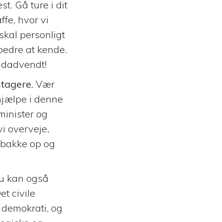
. Gå ture i dit
fe, hvor vi
kal personligt
bedre at kende.
ndadvendt!
stagere.
Vær
 hjælpe i denne
minister og
vi overveje,
t bakke op og
u kan også
et civile
 demokrati, og