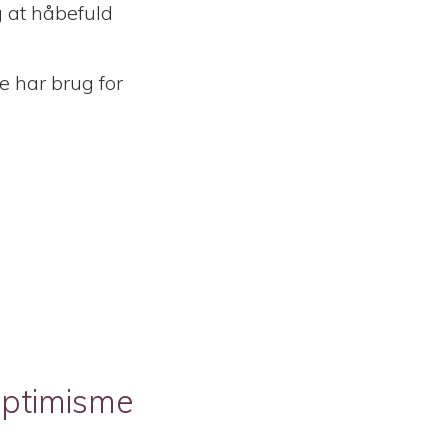
g at håbefuld
le har brug for
optimisme