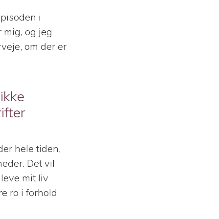
pisoden i
r mig, og jeg
erveje, om der er
 ikke
fter
der hele tiden,
heder. Det vil
leve mit liv
e ro i forhold