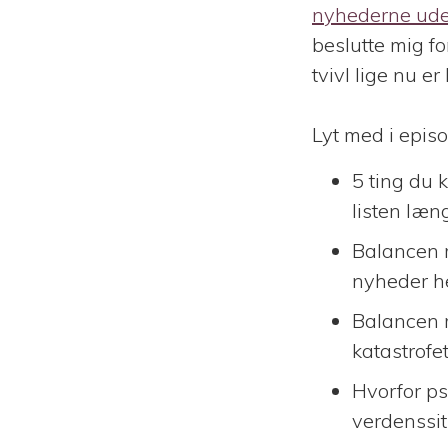
nyhederne ude
beslutte mig f
tvivl lige nu 
Lyt med i epis
5 ting du 
listen læn
Balancen m
nyheder he
Balancen m
katastrofe
Hvorfor ps
verdenssit