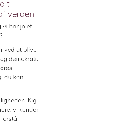
dit
af verden
vi har jo et
?
r ved at blive
d og demokrati.
vores
g, du kan
eligheden. Kig
ere, vi kender
 forstå