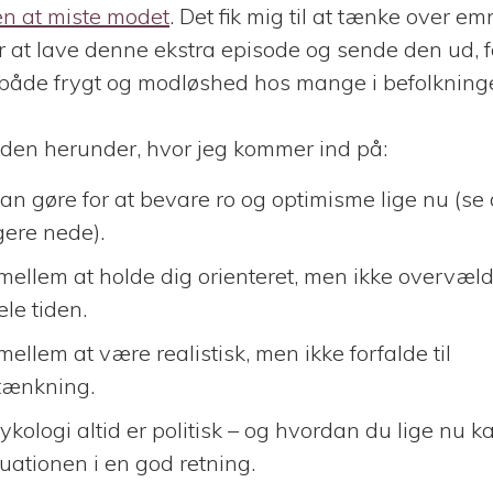
n at miste modet
. Det fik mig til at tænke over em
or at lave denne ekstra episode og sende den ud, 
er både frygt og modløshed hos mange i befolkning
oden herunder, hvor jeg kommer ind på:
kan gøre for at bevare ro og optimisme lige nu (s
gere nede).
ellem at holde dig orienteret, men ikke overvæl
le tiden.
ellem at være realistisk, men ikke forfalde til
tænkning.
ykologi altid er politisk – og hvordan du lige nu 
uationen i en god retning.