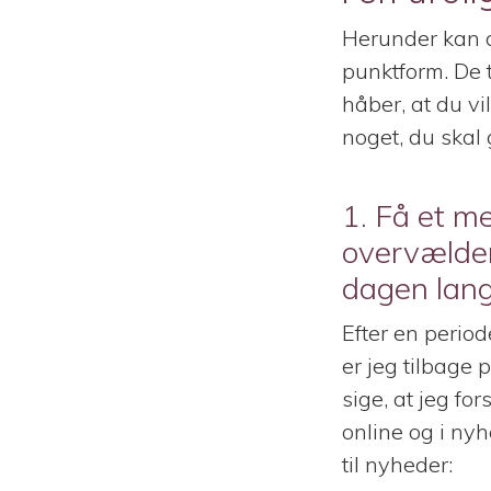
Herunder kan d
punktform. De t
håber, at du vil
noget, du skal 
1. Få et me
overvælder
dagen lan
Efter en period
er jeg tilbage 
sige, at jeg fo
online og i nyh
til nyheder: