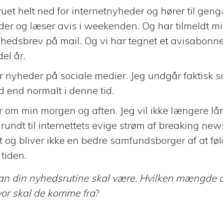
ruet helt ned for internetnyheder og hører til gen
er og læser avis i weekenden. Og har tilmeldt mi
hedsbrev på mail. Og vi har tegnet et avisabonne
el år.
 nyheder på sociale medier. Jeg undgår faktisk so
d end normalt i denne tid.
 om min morgen og aften. Jeg vil ikke længere lå
rundt til internettets evige strøm af breaking news
t og bliver ikke en bedre samfundsborger af at fø
tiden.
an din nyhedsrutine skal være. Hvilken mængde a
or skal de komme fra
?