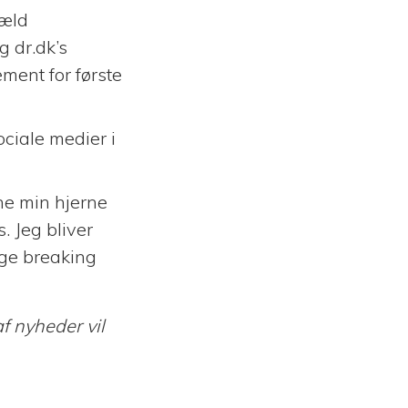
gæld
g dr.dk’s
ment for første
ciale medier i
ne min hjerne
. Jeg bliver
lge breaking
f nyheder vil