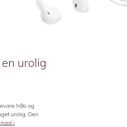
en urolig
 bevare håb og
oget urolig. Den
 med i