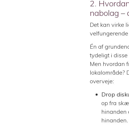
2. Hvordan
nabolag – 
Det kan virke l
velfungerende 
Én af grundende
tydeligt i diss
Men hvordan fr
lokalområde? D
overveje:
Drop disk
op fra skæ
hinanden o
hinanden.