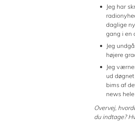
Jeg har sk
radionyhed
daglige ny
gang i en d
Jeg undgår
højere gra
Jeg værner
ud døgnet 
bims af de
news hele 
Overvej, hvord
du indtage? Hv