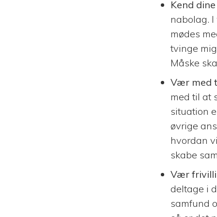
Kend dine
nabolag. I
mødes med 
tvinge mig
Måske skal
Vær med t
med til at 
situation 
øvrige ansv
hvordan vi
skabe samli
Vær frivil
deltage i d
samfund og