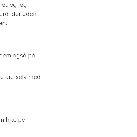
net, og jeg
fordi der uden
en.
e dem også på
de dig selv med
kan hjælpe