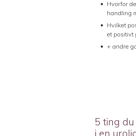
Hvorfor de
handling 
Hvilket pos
et positivt 
+ andre go
5 ting du
i en urol