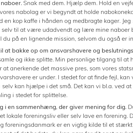
 naboer.
Snak med dem. Hjælp dem. Hold en vejfest
 vores nabolag er vi begyndt at holde nabokonekaf
en kop kaffe i hånden og medbragte kager. Jeg s
 selv til at være udadvendt og lære mine naboer 
 du på en lignende mission, selvom du også er i
il at bakke op om ansvarshavere og beslutning
samle og ikke splitte. Min personlige tilgang til at
er at anerkende det massive pres, som vores stats
arshavere er under. I stedet for at finde fejl, kan 
 selv kan hjælpe i det små. Det kan vi bl.a. ved a
ng i stedet for splittelse.
lig i en sammenhæng, der giver mening for dig.
D
et lokale foreningsliv eller selv lave en forening. D
 foreningsdanmark er en vigtig kilde til et stærkt