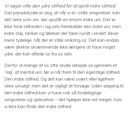
Vi søger ofte den ydre stilhed for at opnå indre stilhed.
Det paradoksale er dog, at når vi er i stille omgivelser, kan
det virke som om, der opstår en enorm indre uro. Det er
ikke fordi stilheden i sig selv fremkalder den indre uro, men
indre støj, tanker og følelser der farer rundt i sindet, bliver
mere tydelige, når der er stille omkring os. Det kan endda
være direkte skræmmende ikke længere at have noget
ydre, der kan aflede os fra os selv.
Derfor vil mange af os ofte skulle arbejde os igennem et
“lag” af mental uro, før vi når frem til den egentlige stilhed.
Den indre stilhed. Og det kan være svært eller ligefrem
virke umuligt, men det er vigtigt at forsøge. Uden adgang til
den indre stilhed kan vi have nok så fordelagtige
omgivelser og oplevelser – det hjælper ikke ret meget, hvis
vi ikke kan finde den indre stilhed.