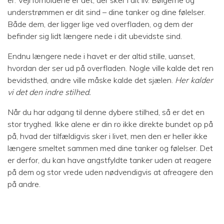
er. Vejrforholdene er det, der sker i dit liv. Bølgerne og
understrømmen er dit sind – dine tanker og dine følelser.
Både dem, der ligger lige ved overfladen, og dem der
befinder sig lidt længere nede i dit ubevidste sind.
Endnu længere nede i havet er der altid stille, uanset,
hvordan der ser ud på overfladen. Nogle ville kalde det ren
bevidsthed, andre ville måske kalde det sjælen.
Her kalder
vi det den indre stilhed.
Når du har adgang til denne dybere stilhed, så er det en
stor tryghed. Ikke alene er din ro ikke direkte bundet op på
på, hvad der tilfældigvis sker i livet, men den er heller ikke
længere smeltet sammen med dine tanker og følelser. Det
er derfor, du kan have angstfyldte tanker uden at reagere
på dem og stor vrede uden nødvendigvis at afreagere den
på andre.