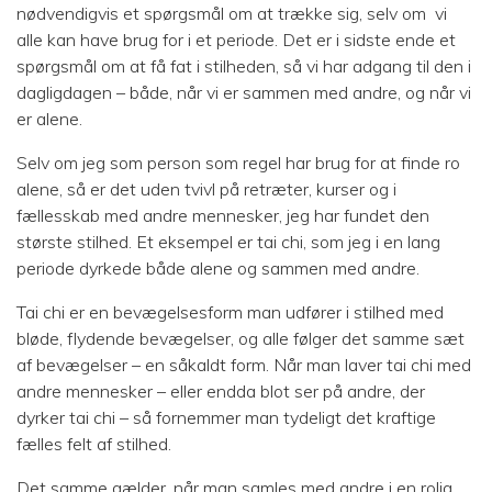
nødvendigvis et spørgsmål om at trække sig, selv om vi
alle kan have brug for i et periode. Det er i sidste ende et
spørgsmål om at få fat i stilheden, så vi har adgang til den i
dagligdagen – både, når vi er sammen med andre, og når vi
er alene.
Selv om jeg som person som regel har brug for at finde ro
alene, så er det uden tvivl på retræter, kurser og i
fællesskab med andre mennesker, jeg har fundet den
største stilhed. Et eksempel er tai chi, som jeg i en lang
periode dyrkede både alene og sammen med andre.
Tai chi er en bevægelsesform man udfører i stilhed med
bløde, flydende bevægelser, og alle følger det samme sæt
af bevægelser – en såkaldt form. Når man laver tai chi med
andre mennesker – eller endda blot ser på andre, der
dyrker tai chi – så fornemmer man tydeligt det kraftige
fælles felt af stilhed.
Det samme gælder, når man samles med andre i en rolig