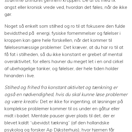
strømme uhindret gennem kroppen.
De af os med fx.
angst eller kronisk vrede ved, hvordan det føles, når de ikke
gør.
Noget så enkelt som stilhed og ro til at fokusere den fulde
bevidsthed på energi, fysiske fornemmelser og følelser i
kroppen kan gøre hele forskellen, når det kommer til
følelsesmæssige problemer. Det kræver, at du har ro til at
få fat i stilheden, så du ikke konstant er grebet af mental
overaktivitet, for ellers havner du meget let i en ond cirkel
af ubehagelige tanker, og følelser, der hele tiden holder
hinanden i live.
Stilhed og frihed fra konstant aktivitet og tænkning er
også en nødvendighed, hvis du skal kunne løse problemer
og være kreativ
. Det er ikke for ingenting, at løsninger på
komplekse problemer kommer til os under en gåtur eller
midt i badet. Mentale pauser giver plads til det, der er
blevet kaldt “ubevidst tækning” (af den hollandske
psykolog og forsker Ap Dijksterhuis), hvor hjernen får