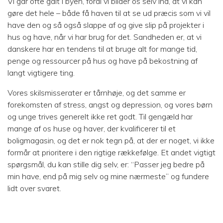
Vi går ofte galt i byen, fordi vi bilder os selv ind, at vi kan
gøre det hele – både få haven til at se ud præcis som vi vil
have den og så også slappe af og give slip på projekter i
hus og have, når vi har brug for det. Sandheden er, at vi
danskere har en tendens til at bruge alt for mange tid,
penge og ressourcer på hus og have på bekostning af
langt vigtigere ting.
Vores skilsmisserater er tårnhøje, og det samme er
forekomsten af stress, angst og depression, og vores børn
og unge trives generelt ikke ret godt. Til gengæld har
mange af os huse og haver, der kvalificerer til et
boligmagasin, og det er nok tegn på, at der er noget, vi ikke
formår at prioritere i den rigtige rækkefølge. Et andet vigtigt
spørgsmål, du kan stille dig selv, er: “Passer jeg bedre på
min have, end på mig selv og mine nærmeste” og fundere
lidt over svaret.