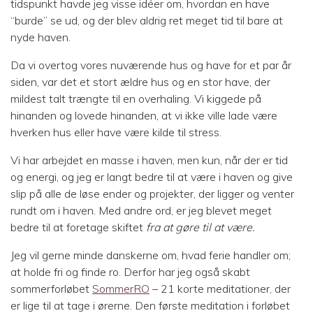
tidspunkt havde jeg visse idéer om, hvordan en have
“burde” se ud, og der blev aldrig ret meget tid til bare at
nyde haven.
Da vi overtog vores nuværende hus og have for et par år
siden, var det et stort ældre hus og en stor have, der
mildest talt trængte til en overhaling. Vi kiggede på
hinanden og lovede hinanden, at vi ikke ville lade være
hverken hus eller have være kilde til stress.
Vi har arbejdet en masse i haven, men kun, når der er tid
og energi, og jeg er langt bedre til at være i haven og give
slip på alle de løse ender og projekter, der ligger og venter
rundt om i haven. Med andre ord, er jeg blevet meget
bedre til at foretage skiftet
fra at gøre til at være.
Jeg vil gerne minde danskerne om, hvad ferie handler om;
at holde fri og finde ro. Derfor har jeg også skabt
sommerforløbet
SommerRO
– 21 korte meditationer, der
er lige til at tage i ørerne. Den første meditation i forløbet