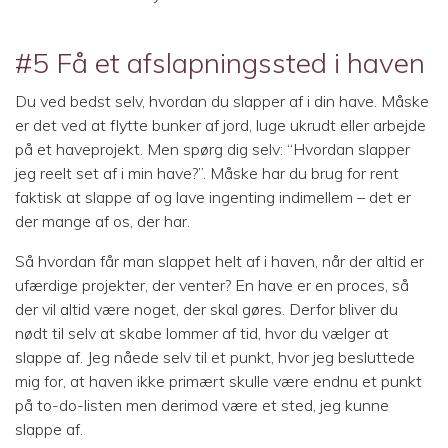
#5 Få et afslapningssted i haven
Du ved bedst selv, hvordan du slapper af i din have. Måske
er det ved at flytte bunker af jord, luge ukrudt eller arbejde
på et haveprojekt. Men spørg dig selv: “Hvordan slapper
jeg reelt set af i min have?”. Måske har du brug for rent
faktisk at slappe af og lave ingenting indimellem – det er
der mange af os, der har.
Så hvordan får man slappet helt af i haven, når der altid er
ufærdige projekter, der venter? En have er en proces, så
der vil altid være noget, der skal gøres. Derfor bliver du
nødt til selv at skabe lommer af tid, hvor du vælger at
slappe af. Jeg nåede selv til et punkt, hvor jeg besluttede
mig for, at haven ikke primært skulle være endnu et punkt
på to-do-listen men derimod være et sted, jeg kunne
slappe af.