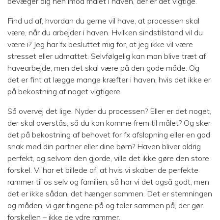
bevæger dig hen imod målet i haven, der er det vigtige.
Find ud af, hvordan du gerne vil have, at processen skal
være, når du arbejder i haven. Hvilken sindstilstand vil du
være i? Jeg har fx besluttet mig for, at jeg ikke vil være
stresset eller udmattet. Selvfølgelig kan man blive træt af
havearbejde, men det skal være på den gode måde. Og
det er fint at lægge mange kræfter i haven, hvis det ikke er
på bekostning af noget vigtigere.
Så overvej det lige. Nyder du processen? Eller er det noget,
der skal overstås, så du kan komme frem til målet? Og sker
det på bekostning af behovet for fx afslapning eller en god
snak med din partner eller dine børn? Haven bliver aldrig
perfekt, og selvom den gjorde, ville det ikke gøre den store
forskel. Vi har et billede af, at hvis vi skaber de perfekte
rammer til os selv og familien, så har vi det også godt, men
det er ikke sådan, det hænger sammen. Det er stemningen
og måden, vi gør tingene på og taler sammen på, der gør
forskellen – ikke de ydre rammer.