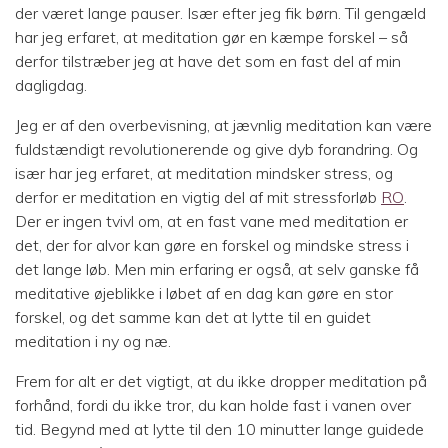
der været lange pauser. Især efter jeg fik børn. Til gengæld
har jeg erfaret, at meditation gør en kæmpe forskel – så
derfor tilstræber jeg at have det som en fast del af min
dagligdag.
Jeg er af den overbevisning, at jævnlig meditation kan være
fuldstændigt revolutionerende og give dyb forandring. Og
især har jeg erfaret, at meditation mindsker stress, og
derfor er meditation en vigtig del af mit stressforløb
RO
.
Der er ingen tvivl om, at en fast vane med meditation er
det, der for alvor kan gøre en forskel og mindske stress i
det lange løb. Men min erfaring er også, at selv ganske få
meditative øjeblikke i løbet af en dag kan gøre en stor
forskel, og det samme kan det at lytte til en guidet
meditation i ny og næ.
Frem for alt er det vigtigt, at du ikke dropper meditation på
forhånd, fordi du ikke tror, du kan holde fast i vanen over
tid. Begynd med at lytte til den 10 minutter lange guidede