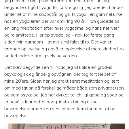
Jeg blev for alvor præsenteret for meditation, da jeg
begyndte at gå til yoga for første gang. Jeg boede i London
under ét af mine sabbatår og gik til yoga i en gammel kirke
hos en yogalærer, der var omkring 90 år. Han guidede os i
en lang meditation efter hver yogatime, og hans nærvær
og ro smittede. Her oplevede jeg – nok for første gang
siden min barndom – at mit sind faldt til ro. Det var en
rørende oplevelse og også en oplevelse af mere klarhed, ro
og forbindelse til mig selv og verden.
Det blev begyndelsen til, hvad jeg vil kalde en gradvis
psykologisk og åndelig opvågnen, der tog fart i løbet af
mine 20’ere. Siden har jeg praktiseret meditation og lært
om meditation på forskellige måder både som privatperson
og som psykolog. Jeg har dyrket tai chi, qi gong og yoga og
er også uddannet qi gong-instruktør, og disse
bevægelsesformer kan ses som en form for meditation i
bevægelse.