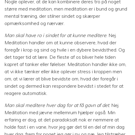
Nogle oplever, at de kan kombinere deres tro på noget
større med meditation, men meditation er i bund og grund
mental træning, der stilner sindet og skærper
opmærksomhed og nærvær.
Man skal have ro i sindet for at kunne meditere
. Nej.
Meditation handler om at kunne observere, hvad der
foregår i krop og sind og hvile i en dybere bevidsthed. Og
det tager tid at lære. De fleste af os bliver hele tiden
kapret af tanker eller følelser. Meditation handler ikke om,
at vi ikke tænker eller ikke oplever stress i kroppen men
om, at vi lærer at blive bevidste om, hvad der foregår i
sindet og dermed kan respondere bevidst i stedet for at
reagere automatisk.
Man skal meditere hver dag for at få gavn af det
. Nej.
Meditation med jævne mellemrum hjælper også. Min
erfaring er dog, at det paradoksalt nok er nemmere at
holde fast i en vane, hvor jeg gør det til en del af min dag
hver dag, frem for noget jeg gør i ny og næ. Jeg tilstræber