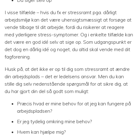
Du siger selv op
I visse tilfælde – hvis du fx er stressramt pga. dårligt
arbejdsmiljø kan det være uhensigtsmæssigt at forsøge at
vende tilbage til dit arbejde, fordi du risikerer at reagere
med yderligere stress-symptomer. Og i enkelte tilfælde kan
det være en god idé selv at sige op. Som udgangspunkt er
det dog en dårlig idé og noget, du altid skal vende med dit
fagforening.
Husk på, at det ikke er op til dig som stressramt at ændre
din arbejdsplads – det er ledelsens ansvar. Men du kan
stille dig selv nedenstående spørgsmål for at sikre dig, at
du har gjort din del så godt som muligt:
Præcis hvad er mine behov for at jeg kan fungere på
arbejdspladsen?
Er jeg tydelig omkring mine behov?
Hvem kan hjælpe mig?