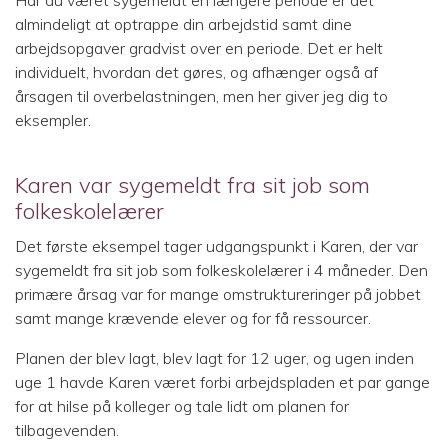
Har du været sygemeldt en længere periode er det
almindeligt at optrappe din arbejdstid samt dine
arbejdsopgaver gradvist over en periode. Det er helt
individuelt, hvordan det gøres, og afhænger også af
årsagen til overbelastningen, men her giver jeg dig to
eksempler.
Karen var sygemeldt fra sit job som
folkeskolelærer
Det første eksempel tager udgangspunkt i Karen, der var
sygemeldt fra sit job som folkeskolelærer i 4 måneder. Den
primære årsag var for mange omstruktureringer på jobbet
samt mange krævende elever og for få ressourcer.
Planen der blev lagt, blev lagt for 12 uger, og ugen inden
uge 1 havde Karen været forbi arbejdspladen et par gange
for at hilse på kolleger og tale lidt om planen for
tilbagevenden.