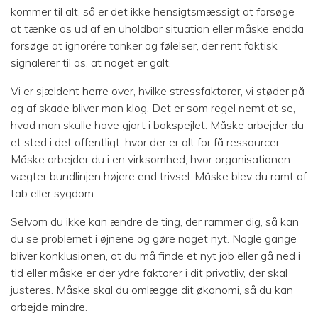
kommer til alt, så er det ikke hensigtsmæssigt at forsøge
at tænke os ud af en uholdbar situation eller måske endda
forsøge at ignorére tanker og følelser, der rent faktisk
signalerer til os, at noget er galt.
Vi er sjældent herre over, hvilke stressfaktorer, vi støder på
og af skade bliver man klog. Det er som regel nemt at se,
hvad man skulle have gjort i bakspejlet. Måske arbejder du
et sted i det offentligt, hvor der er alt for få ressourcer.
Måske arbejder du i en virksomhed, hvor organisationen
vægter bundlinjen højere end trivsel. Måske blev du ramt af
tab eller sygdom.
Selvom du ikke kan ændre de ting, der rammer dig, så kan
du se problemet i øjnene og gøre noget nyt. Nogle gange
bliver konklusionen, at du må finde et nyt job eller gå ned i
tid eller måske er der ydre faktorer i dit privatliv, der skal
justeres. Måske skal du omlægge dit økonomi, så du kan
arbejde mindre.