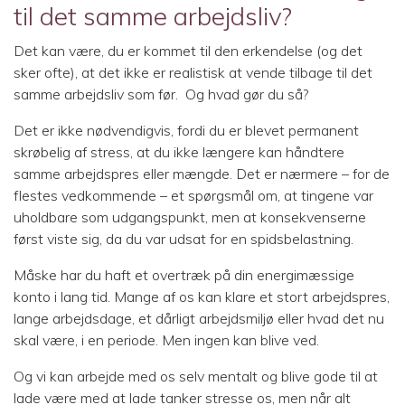
til det samme arbejdsliv?
Det kan være, du er kommet til den erkendelse (og det
sker ofte), at det ikke er realistisk at vende tilbage til det
samme arbejdsliv som før. Og hvad gør du så?
Det er ikke nødvendigvis, fordi du er blevet permanent
skrøbelig af stress, at du ikke længere kan håndtere
samme arbejdspres eller mængde. Det er nærmere – for de
flestes vedkommende – et spørgsmål om, at tingene var
uholdbare som udgangspunkt, men at konsekvenserne
først viste sig, da du var udsat for en spidsbelastning.
Måske har du haft et overtræk på din energimæssige
konto i lang tid. Mange af os kan klare et stort arbejdspres,
lange arbejdsdage, et dårligt arbejdsmiljø eller hvad det nu
skal være, i en periode. Men ingen kan blive ved.
Og vi kan arbejde med os selv mentalt og blive gode til at
lade være med at lade tanker stresse os, men når alt