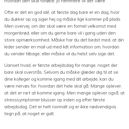
hvordan den skal forløbe, jo nemmere vil det være.
Ofte er det en god idé, at første dag bare er en dag, hvor
du dukker op og siger hej og måske lige kommer på plads.
Men overvej, om der skal være en formel velkomst med
morgenbrød, eller om du gerne bare vil i gang uden den
store opmærksomhed. Måske har du det bedst med, at din
leder sender en mail ud med lidt information om, hvordan
du vender tilbage, eller måske vil du helst selv sige det.
Uanset hvad, er første arbejdsdag for mange, noget der
bare skal overstås. Selvom du måske glæder dig til at se
dine kolleger og komme igang med dit arbejde, kan du
være nervøs for, hvordan det hele skal gå. Mange oplever,
at det er rart at komme igang. Men mange oplever også, at
stresssymptomer blusser op inden og efter første
arbejdsdag. Det er helt normalt og er ikke nødvendigvis
tegn på, at noget er galt.