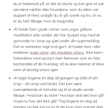
du er forberedt på, at det at starte op kan give et par
søvnløse nætter eller hovedpine, som du ellers var
sluppet af med, undgår du at gå i panik og tro, at nu
er du helt tilbage, hvor du begyndte.
At holde fast i gode rutiner som yoga, gåture,
meditation eller andet, der har hjulpet mig med at
genvinde ro i krop og sjæl under din sygemelding
.
Det er nemmere sagt end gjort, at holder fast i eller
etablerer
gode vaner, der mindsker stress
. Ikke bare i
forbindelse med opstart men fremover som en fast
bestanddel af din hverdag, så du ikke risikerer at blive
ramt af alvorlig stress igen.
At tage tingene én dag ad gangen og lytte til din
krop – din krop ved bedst.
Det kan være
overvældende at forholde sig til at skulle vende
tilbage. Hvad kan du klare? Hvordan skal det mon gå?
Hvad nu hvis det ikke går? Tag tingene én dag ad
gangen og tjek ind og lyt til din krop
hver eneste dag.