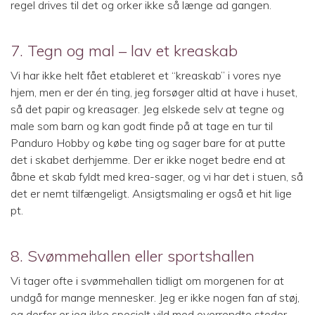
regel drives til det og orker ikke så længe ad gangen.
7. Tegn og mal – lav et kreaskab
Vi har ikke helt fået etableret et “kreaskab” i vores nye
hjem, men er der én ting, jeg forsøger altid at have i huset,
så det papir og kreasager. Jeg elskede selv at tegne og
male som barn og kan godt finde på at tage en tur til
Panduro Hobby og købe ting og sager bare for at putte
det i skabet derhjemme. Der er ikke noget bedre end at
åbne et skab fyldt med krea-sager, og vi har det i stuen, så
det er nemt tilfængeligt. Ansigtsmaling er også et hit lige
pt.
8. Svømmehallen eller sportshallen
Vi tager ofte i svømmehallen tidligt om morgenen for at
undgå for mange mennesker. Jeg er ikke nogen fan af støj,
og derfor er jeg ikke specielt vild med overrendte steder.