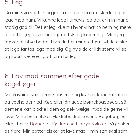
5. Leg
Da min søn var lille, og jeg kun havde ham, elskede jeg at
lege med ham. Vi kunne lege i timevis, og det er min mand
stadig god til. Det er jeg ikke nu hvor vi har to børn og mere
at se til – jeg bliver hurtigt rastløs og keder mig. Men jeg
prøver at blive bedre. Hvis du har mindre børn, vil de elske
at lege fantasilege med dig. Og hvis de er lidt større vil spil
og sport være en god form for leg.
6. Lav mad sammen efter gode
kogebøger
Madlavning stimulerer sanserne og kræver koncentration
og vedholdenhed. Køb eller lån gode børnekogebøger, så
børnene kan bladre i dem og selv vælge, hvad de gerne vil
lave. Mine børn elsker Hakkebakkeskovens Bagebog, og
ellers har vi
Børnenes Køkken
og
Harrys Køkken
. Vi ønsker
os flere! Min datter elsker at lave mad – min søn skal som