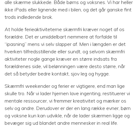
alle skærme slukkede. Både børns og voksnes. Vi har heller
ikke iPads eller lignende med i bilen, og det går ganske fint
trods indledende brok.
At holde ferieaktiviteterne skærmfri kræver noget af os
forældre. Det er umiddelbart nemmere at forfalde til
“ipasning” mens vi selv slapper af. Men i længden er det
hverken tilfredsstillende eller sundt, og selvom skærmfri
aktiviteter nogle gange kræver en større indsats fra
forældrenes side, vil belønningen være desto større, når
det så betyder bedre kontakt, sjov leg og hygge.
Skærmfri weekender og ferier er vigtigere, end man lige
skulle tro. Når vi lader hjernen lave ingenting, restituerer vi
mentale ressourcer, vi fremmer kreativitet og mærker os
selv og andre. Derudover er der en lang række evner, børn
og voksne kun kan udvikle, når de lader skærmen ligge og
bevæger sig ud blandet andre mennesker in real life.