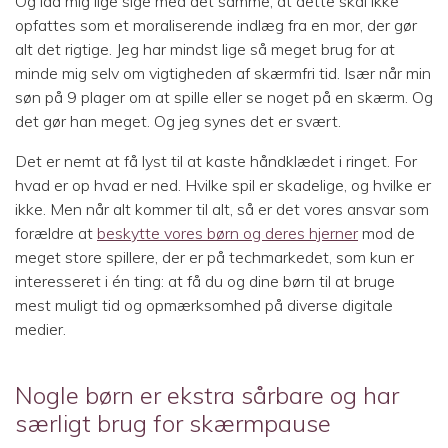
Og lad mig lige sige med det samme, at dette skal ikke
opfattes som et moraliserende indlæg fra en mor, der gør
alt det rigtige. Jeg har mindst lige så meget brug for at
minde mig selv om vigtigheden af skærmfri tid. Især når min
søn på 9 plager om at spille eller se noget på en skærm. Og
det gør han meget. Og jeg synes det er svært.
Det er nemt at få lyst til at kaste håndklædet i ringet. For
hvad er op hvad er ned. Hvilke spil er skadelige, og hvilke er
ikke. Men når alt kommer til alt, så er det vores ansvar som
forældre at
beskytte vores børn og deres hjerner
mod de
meget store spillere, der er på techmarkedet, som kun er
interesseret i én ting: at få du og dine børn til at bruge
mest muligt tid og opmærksomhed på diverse digitale
medier.
Nogle børn er ekstra sårbare og har
særligt brug for skærmpause