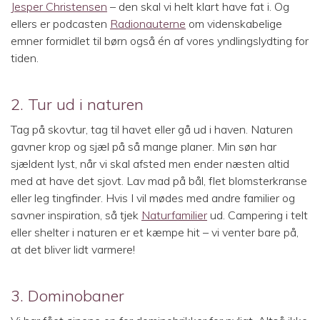
Jesper Christensen
– den skal vi helt klart have fat i. Og
ellers er podcasten
Radionauterne
om videnskabelige
emner formidlet til børn også én af vores yndlingslydting for
tiden.
2. Tur ud i naturen
Tag på skovtur, tag til havet eller gå ud i haven. Naturen
gavner krop og sjæl på så mange planer. Min søn har
sjældent lyst, når vi skal afsted men ender næsten altid
med at have det sjovt. Lav mad på bål, flet blomsterkranse
eller leg tingfinder. Hvis I vil mødes med andre familier og
savner inspiration, så tjek
Naturfamilier
ud. Campering i telt
eller shelter i naturen er et kæmpe hit – vi venter bare på,
at det bliver lidt varmere!
3. Dominobaner