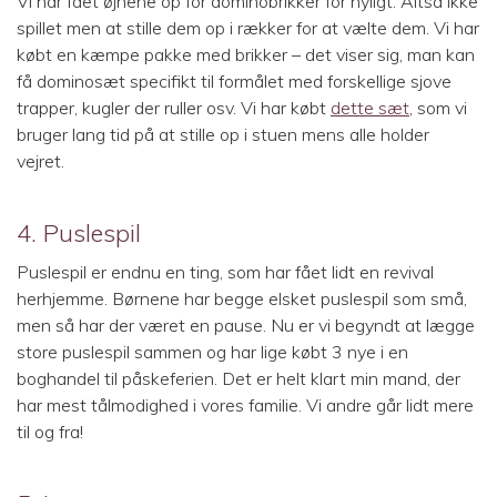
Vi har fået øjnene op for dominobrikker for nyligt. Altså ikke
spillet men at stille dem op i rækker for at vælte dem. Vi har
købt en kæmpe pakke med brikker – det viser sig, man kan
få dominosæt specifikt til formålet med forskellige sjove
trapper, kugler der ruller osv. Vi har købt
dette sæt
, som vi
bruger lang tid på at stille op i stuen mens alle holder
vejret.
4. Puslespil
Puslespil er endnu en ting, som har fået lidt en revival
herhjemme. Børnene har begge elsket puslespil som små,
men så har der været en pause. Nu er vi begyndt at lægge
store puslespil sammen og har lige købt 3 nye i en
boghandel til påskeferien. Det er helt klart min mand, der
har mest tålmodighed i vores familie. Vi andre går lidt mere
til og fra!