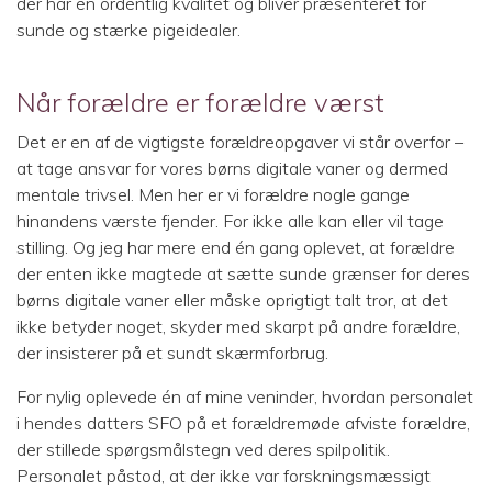
der har en ordentlig kvalitet og bliver præsenteret for
sunde og stærke pigeidealer.
Når forældre er forældre værst
Det er en af de vigtigste forældreopgaver vi står overfor –
at tage ansvar for vores børns digitale vaner og dermed
mentale trivsel. Men her er vi forældre nogle gange
hinandens værste fjender. For ikke alle kan eller vil tage
stilling. Og jeg har mere end én gang oplevet, at forældre
der enten ikke magtede at sætte sunde grænser for deres
børns digitale vaner eller måske oprigtigt talt tror, at det
ikke betyder noget, skyder med skarpt på andre forældre,
der insisterer på et sundt skærmforbrug.
For nylig oplevede én af mine veninder, hvordan personalet
i hendes datters SFO på et forældremøde afviste forældre,
der stillede spørgsmålstegn ved deres spilpolitik.
Personalet påstod, at der ikke var forskningsmæssigt