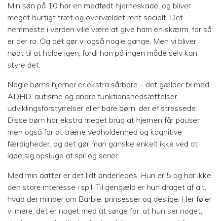
Min søn på 10 har en medfødt hjerneskade, og bliver
meget hurtigt træt og overvældet rent socialt. Det
nemmeste i verden ville være at give ham en skærm, for så
er der ro. Og det gør vi også nogle gange. Men vi bliver
nødt til at holde igen, fordi han på ingen måde selv kan
styre det.
Nogle børns hjerner er ekstra sårbare – det gælder fx med
ADHD, autisme og andre funktionsnedsættelser,
udviklingsforstyrrelser eller bare børn, der er stressede.
Disse børn har ekstra meget brug at hjernen får pauser
men også for at træne vedholdenhed og kognitive
færdigheder, og det gør man ganske enkelt ikke ved at
lade sig opsluge af spil og serier.
Med min datter er det lidt anderledes. Hun er 5 og har ikke
den store interesse i spil. Til gengæld er hun draget af alt,
hvad der minder om Barbie, prinsesser og deslige. Her føler
vi mere, det er noget med at sørge for, at hun ser noget,