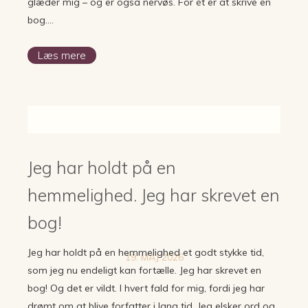
glæder mig – og er også nervøs. For ét er at skrive en
bog….
Læs mere
Jeg har holdt på en
hemmelighed. Jeg har skrevet en
bog!
Jeg har holdt på en hemmelighed et godt stykke tid,
19. MAJ 2026
som jeg nu endeligt kan fortælle. Jeg har skrevet en
bog! Og det er vildt. I hvert fald for mig, fordi jeg har
drømt om at blive forfatter i lang tid. Jeg elsker ord og