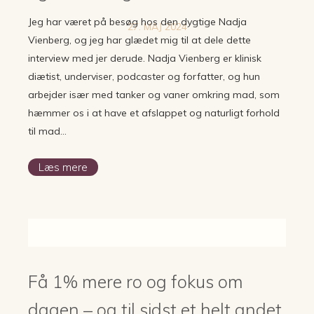
Jeg har været på besøg hos den dygtige Nadja
27. MAJ 2024
Vienberg, og jeg har glædet mig til at dele dette
interview med jer derude. Nadja Vienberg er klinisk
diætist, underviser, podcaster og forfatter, og hun
arbejder især med tanker og vaner omkring mad, som
hæmmer os i at have et afslappet og naturligt forhold
til mad…
Læs mere
Få 1% mere ro og fokus om
dagen – og til sidst et helt andet