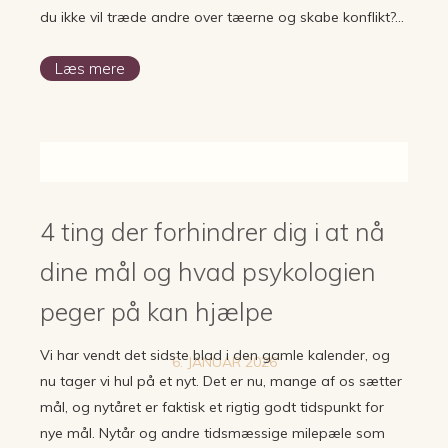
du ikke vil træde andre over tæerne og skabe konflikt?…
Læs mere
4 ting der forhindrer dig i at nå
dine mål og hvad psykologien
peger på kan hjælpe
Vi har vendt det sidste blad i den gamle kalender, og
6. JANUAR 2026
nu tager vi hul på et nyt. Det er nu, mange af os sætter
mål, og nytåret er faktisk et rigtig godt tidspunkt for
nye mål. Nytår og andre tidsmæssige milepæle som