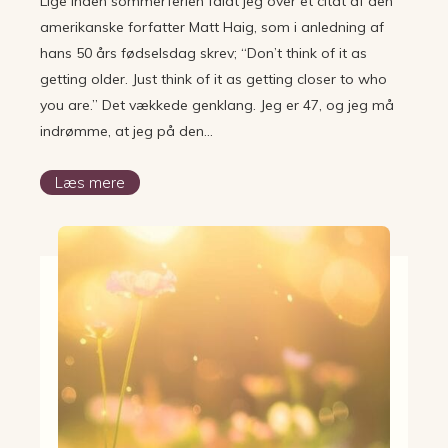
Lige inden sommerferien faldt jeg over et citat af den
amerikanske forfatter Matt Haig, som i anledning af
hans 50 års fødselsdag skrev; “Don’t think of it as
getting older. Just think of it as getting closer to who
you are.” Det vækkede genklang. Jeg er 47, og jeg må
indrømme, at jeg på den…
Læs mere