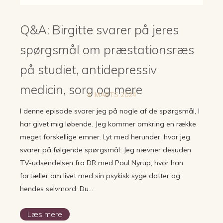
Q&A: Birgitte svarer på jeres
spørgsmål om præstationsræs
på studiet, antidepressiv
medicin, sorg og mere
4. MARTS 2024
I denne episode svarer jeg på nogle af de spørgsmål, I
har givet mig løbende. Jeg kommer omkring en række
meget forskellige emner. Lyt med herunder, hvor jeg
svarer på følgende spørgsmål: Jeg nævner desuden
TV-udsendelsen fra DR med Poul Nyrup, hvor han
fortæller om livet med sin psykisk syge datter og
hendes selvmord. Du…
Læs mere