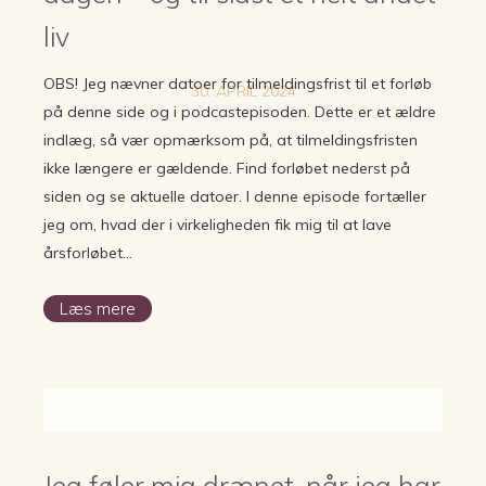
liv
OBS! Jeg nævner datoer for tilmeldingsfrist til et forløb
30. APRIL 2024
på denne side og i podcastepisoden. Dette er et ældre
indlæg, så vær opmærksom på, at tilmeldingsfristen
ikke længere er gældende. Find forløbet nederst på
siden og se aktuelle datoer. I denne episode fortæller
jeg om, hvad der i virkeligheden fik mig til at lave
årsforløbet…
Læs mere
Jeg føler mig drænet, når jeg har