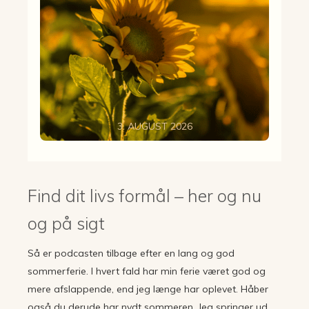
3. AUGUST 2026
Find dit livs formål – her og nu
og på sigt
Så er podcasten tilbage efter en lang og god
sommerferie. I hvert fald har min ferie været god og
mere afslappende, end jeg længe har oplevet. Håber
også du derude har nydt sommeren. Jeg springer ud