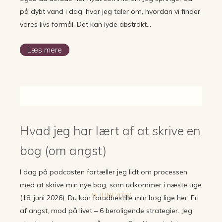
på dybt vand i dag, hvor jeg taler om, hvordan vi finder
vores livs formål. Det kan lyde abstrakt…
Læs mere
Hvad jeg har lært af at skrive en
bog (om angst)
I dag på podcasten fortæller jeg lidt om processen
med at skrive min nye bog, som udkommer i næste uge
9. JUNI 2026
(18. juni 2026). Du kan forudbestille min bog lige her: Fri
af angst, mod på livet – 6 beroligende strategier. Jeg