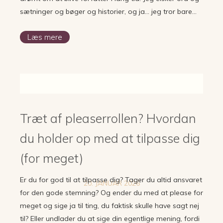
sætninger og bøger og historier, og ja… jeg tror bare…
Læs mere
Træt af pleaserrollen? Hvordan
du holder op med at tilpasse dig
(for meget)
Er du for god til at tilpasse dig? Tager du altid ansvaret
20. JANUAR 2026
for den gode stemning? Og ender du med at please for
meget og sige ja til ting, du faktisk skulle have sagt nej
til? Eller undlader du at sige din egentlige mening, fordi